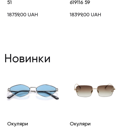
51
619116 59
18759,00
UAH
18399,00
UAH
Новинки
Окуляри
Окуляри