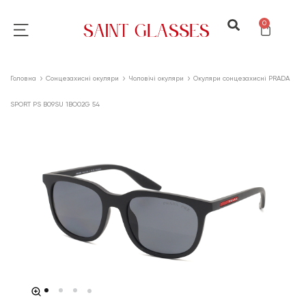
0
Головна
Сонцезахисні окуляри
Чоловічі окуляри
Окуляри сонцезахисні PRADA
SPORT PS B09SU 1BO02G 54