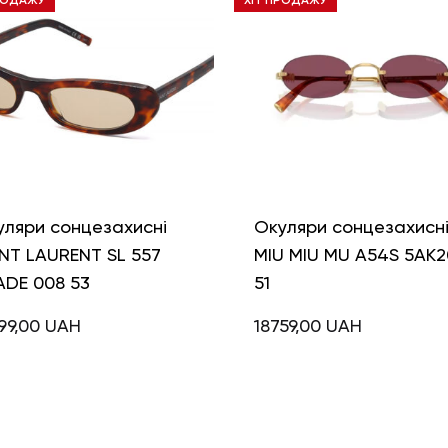
РОДАЖУ
ХІТ ПРОДАЖУ
уляри сонцезахисні
Окуляри сонцезахисн
NT LAURENT SL 557
MIU MIU MU A54S 5AK2
ADE 008 53
51
99,00
UAH
18759,00
UAH