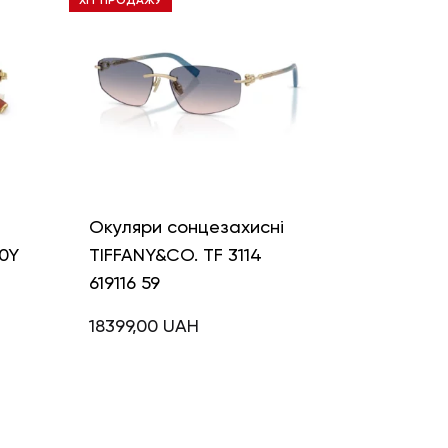
ХІТ ПРОДАЖУ
і
Окуляри сонцезахисні
0Y
TIFFANY&CO. TF 3114
619116 59
18399,00
UAH