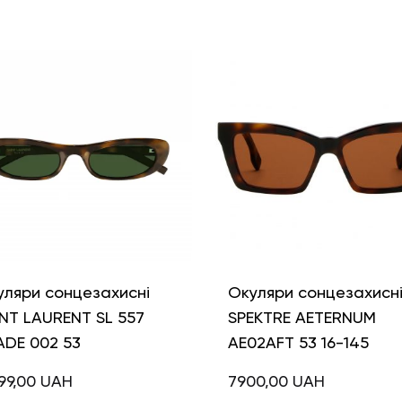
уляри сонцезахисні
Окуляри сонцезахисн
NT LAURENT SL 557
SPEKTRE AETERNUM
ADE 002 53
AE02AFT 53 16-145
99,00
UAH
7900,00
UAH