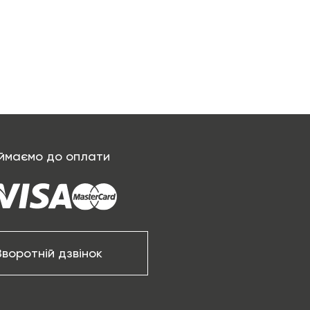
ймаємо до оплати
Зворотній дзвінок