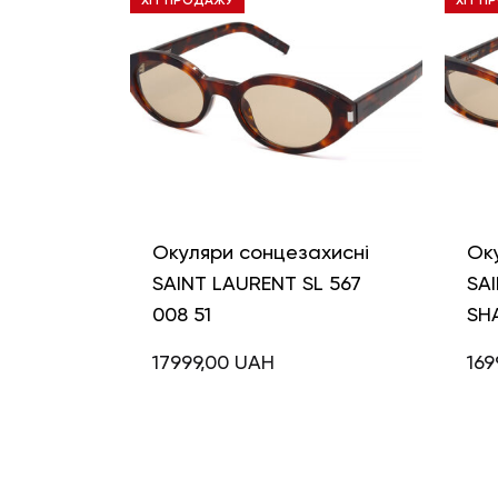
ХІТ ПРОДАЖУ
ХІТ П
Окуляри сонцезахисні
Ок
SAINT LAURENT SL 567
SAI
008 51
SH
17999,00
UAH
169