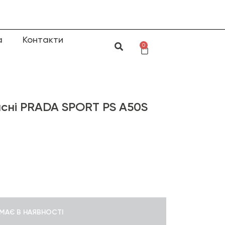
а
Контакти
0
сні PRADA SPORT PS A50S
МАЄ В НАЯВНОСТІ