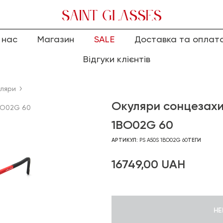
 нас
Магазин
SALE
Доставка та оплат
Відгуки клієнтів
уляри
Окуляри сонцезахи
BO02G 60
1BO02G 60
АРТИКУЛ:
PS A50S 1BO02G 60
ТЕГИ
16749,00
UAH
НЕ