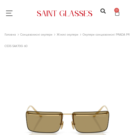
0
Головна
Сонцезахисні окуляри
Жіночі окуляри
Окуляри сонцезахисні PRADA PR
C53S 5AK70G 60