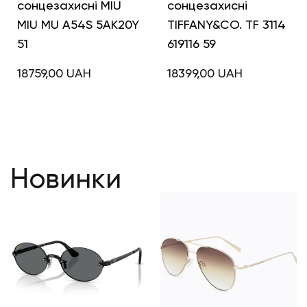
сонцезахисні MIU
сонцезахисні
MIU MU A54S 5AK20Y
TIFFANY&CO. TF 3114
51
619116 59
18759,00
UAH
18399,00
UAH
Новинки