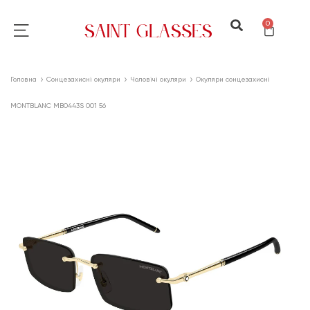
0
Головна
Сонцезахисні окуляри
Чоловічі окуляри
Окуляри сонцезахисні
MONTBLANC MB0443S 001 56