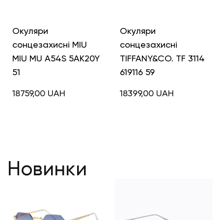
Окуляри
Окуляри
сонцезахисні MIU
сонцезахисні
MIU MU A54S 5AK20Y
TIFFANY&CO. TF 3114
51
619116 59
18759,00
UAH
18399,00
UAH
Новинки