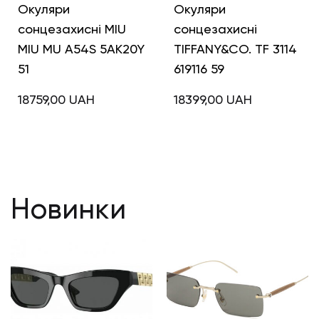
Окуляри
Окуляри
сонцезахисні MIU
сонцезахисні
MIU MU A54S 5AK20Y
TIFFANY&CO. TF 3114
51
619116 59
18759,00
UAH
18399,00
UAH
Новинки