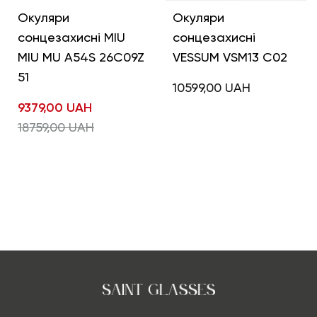
Окуляри
Окуляри
сонцезахисні MIU
сонцезахисні
MIU MU A54S 26C09Z
VESSUM VSM13 C02
51
10599,00
UAH
9379,00
UAH
18759,00
UAH