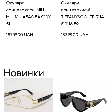
Окуляри
Окуляри
сонцезахисні MIU
сонцезахисні
MIU MU A54S 5AK20Y
TIFFANY&CO. TF 3114
51
619116 59
18759,00
UAH
18399,00
UAH
Новинки