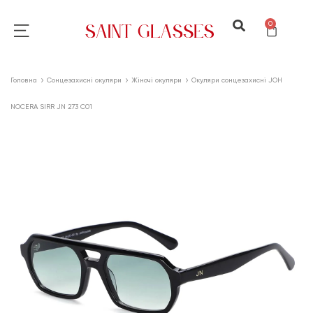
0
Головна
Сонцезахисні окуляри
Жіночі окуляри
Окуляри сонцезахисні JOH
NOCERA SIRR JN 273 C01