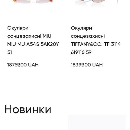
Окуляри
Окуляри
сонцезахисні MIU
сонцезахисні
MIU MU A54S 5AK20Y
TIFFANY&CO. TF 3114
51
619116 59
18759,00
UAH
18399,00
UAH
Новинки