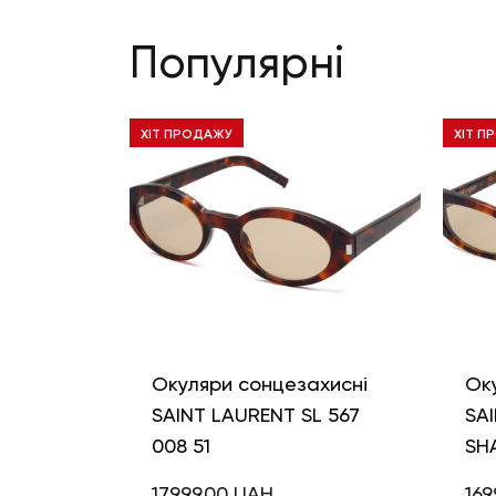
Популярні
ХІТ ПРОДАЖУ
ХІТ П
Окуляри сонцезахисні
Ок
SAINT LAURENT SL 567
SAI
008 51
SH
17999,00
UAH
169