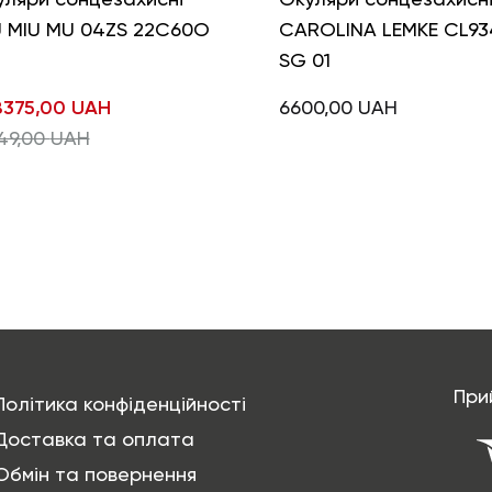
U MIU MU 04ZS 22C60O
CAROLINA LEMKE CL93
SG 01
8375,00
UAH
6600,00
UAH
49,00
UAH
При
Політика конфіденційності
Доставка та оплата
Обмін та повернення