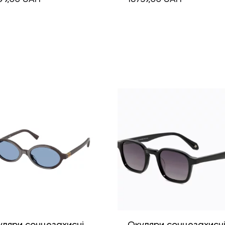
уляри сонцезахисні
Окуляри сонцезахисн