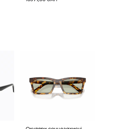
і
Окуляри сонцезахисні