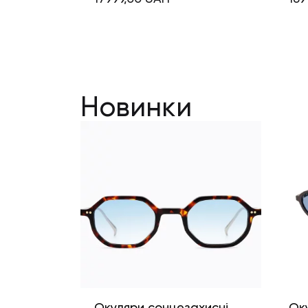
Новинки
Окуляри сонцезахисні
Ок