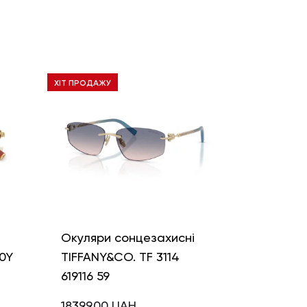
ХІТ ПРОДАЖУ
і
Окуляри сонцезахисні
0Y
TIFFANY&CO. TF 3114
619116 59
18399,00
UAH