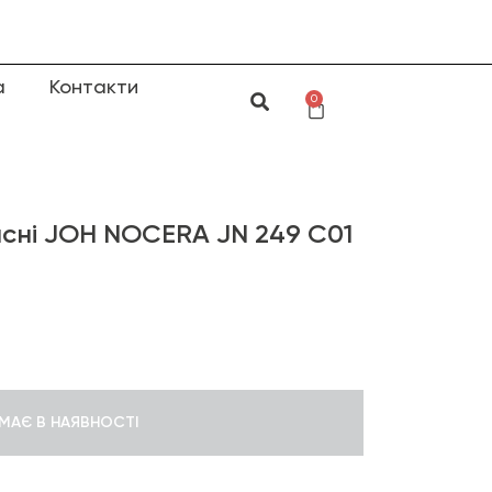
а
Контакти
0
сні JOH NOCERA JN 249 C01
МАЄ В НАЯВНОСТІ