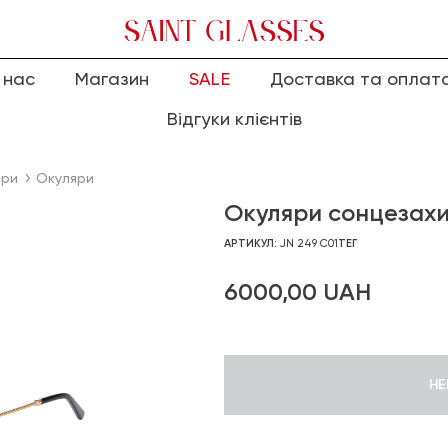
 нас
Магазин
SALE
Доставка та оплат
Відгуки клієнтів
яри
Окуляри
Окуляри сонцезахи
АРТИКУЛ:
JN 249 C01
ТЕГ
6000,00
UAH
НЕ