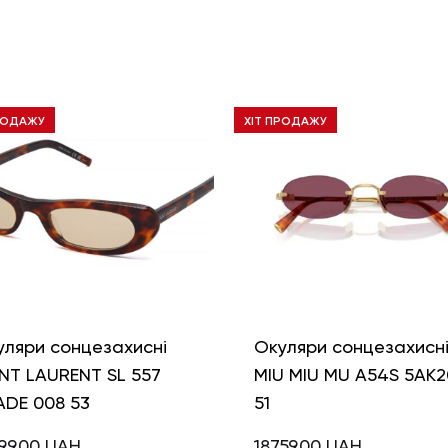
РОДАЖУ
ХІТ ПРОДАЖУ
уляри сонцезахисні
Окуляри сонцезахисн
NT LAURENT SL 557
MIU MIU MU A54S 5AK2
ADE 008 53
51
99,00
UAH
18759,00
UAH