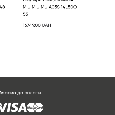
48
MIU MIU MU A05S 14L50O
55
16749,00
UAH
ймаємо до оплати