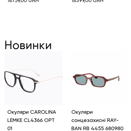
18759,00
UAH
18399,00
UAH
Новинки
Окуляри CAROLINA
Окуляри
LEMKE CL4366 OPT
сонцезахисні RAY-
01
BAN RB 4455 680980