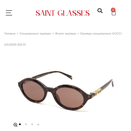
0
Головна
Сонцезахисні окуляри
Жіночі окуляри
Окуляри сонцезахисні GUCCI
GG2153S 002 51