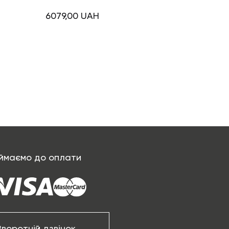
6079,00
UAH
ймаємо до оплати
Зворотній дзвінок