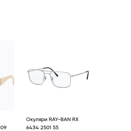
і
Окуляри RAY-BAN RX
409
6434 2501 55