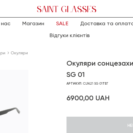
 нас
Магазин
SALE
Доставка та оплат
Відгуки клієнтів
яри
Окуляри
Окуляри сонцезахи
SG 01
АРТИКУЛ:
CL9621 SG 01
ТЕГ
6900,00
UAH
НЕ