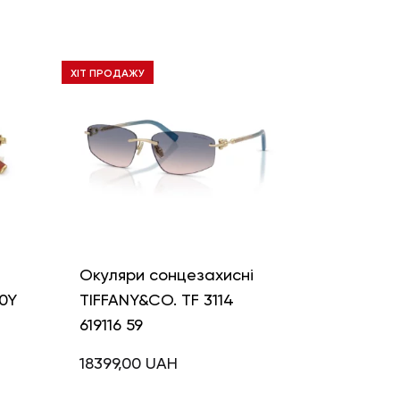
ХІТ ПРОДАЖУ
і
Окуляри сонцезахисні
0Y
TIFFANY&CO. TF 3114
619116 59
18399,00
UAH