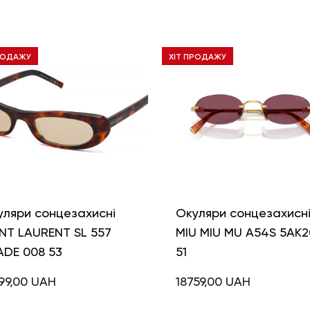
РОДАЖУ
ХІТ ПРОДАЖУ
уляри сонцезахисні
Окуляри сонцезахисн
NT LAURENT SL 557
MIU MIU MU A54S 5AK2
ADE 008 53
51
99,00
UAH
18759,00
UAH