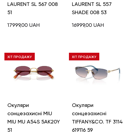
LAURENT SL 567 008
LAURENT SL 557
51
SHADE 008 53
17999,00
UAH
16999,00
UAH
ХІТ ПРОДАЖУ
ХІТ ПРОДАЖУ
Окуляри
Окуляри
сонцезахисні MIU
сонцезахисні
MIU MU A54S 5AK20Y
TIFFANY&CO. TF 3114
51
619116 59