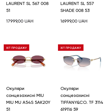
LAURENT SL 567 008
LAURENT SL 557
51
SHADE 008 53
17999,00
UAH
16999,00
UAH
ХІТ ПРОДАЖУ
ХІТ ПРОДАЖУ
Окуляри
Окуляри
сонцезахисні MIU
сонцезахисні
MIU MU A54S 5AK20Y
TIFFANY&CO. TF 3114
51
619116 59