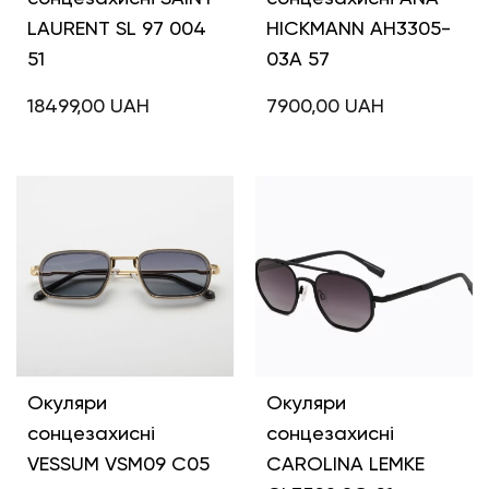
LAURENT SL 97 004
HICKMANN AH3305-
51
03A 57
18499,00
UAH
7900,00
UAH
Окуляри
Окуляри
сонцезахисні
сонцезахисні
VESSUM VSM09 C05
CAROLINA LEMKE