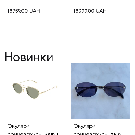
18759,00
UAH
18399,00
UAH
Новинки
Окуляри
Окуляри
сонцезахисні SAINT
сонцезахисні ANA