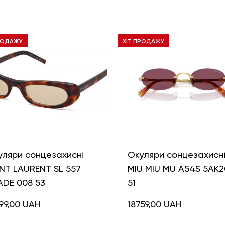
РОДАЖУ
ХІТ ПРОДАЖУ
уляри сонцезахисні
Окуляри сонцезахисн
NT LAURENT SL 557
MIU MIU MU A54S 5AK2
ADE 008 53
51
99,00
UAH
18759,00
UAH