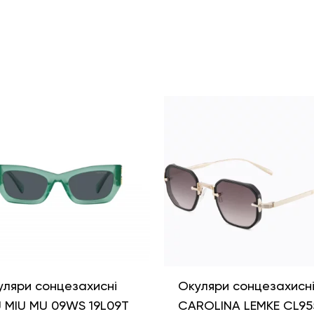
уляри сонцезахисні
Окуляри сонцезахисн
U MIU MU 09WS 19L09T
CAROLINA LEMKE CL95