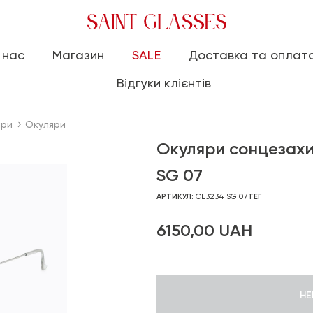
 нас
Магазин
SALE
Доставка та оплат
Відгуки клієнтів
яри
Окуляри
Окуляри сонцезахи
SG 07
АРТИКУЛ:
CL3234 SG 07
ТЕГ
6150,00
UAH
НЕ