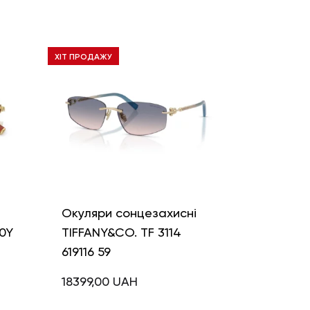
ХІТ ПРОДАЖУ
і
Окуляри сонцезахисні
0Y
TIFFANY&CO. TF 3114
619116 59
18399,00
UAH