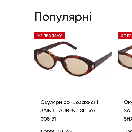
Популярні
ХІТ ПРОДАЖУ
ХІТ П
Окуляри сонцезахисні
Ок
SAINT LAURENT SL 567
SAI
008 51
SH
17999,00
UAH
169