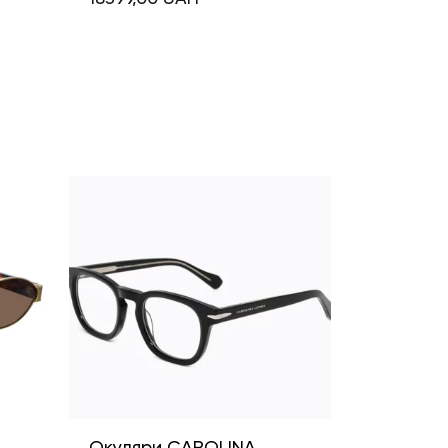
і
Окуляри CAROLINA