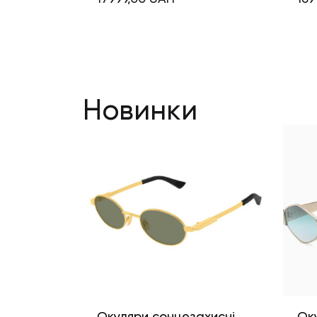
Новинки
Окуляри сонцезахисні
Ок