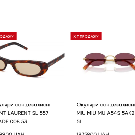
РОДАЖУ
ХІТ ПРОДАЖУ
уляри сонцезахисні
Окуляри сонцезахисн
NT LAURENT SL 557
MIU MIU MU A54S 5AK2
ADE 008 53
51
99,00
UAH
18759,00
UAH