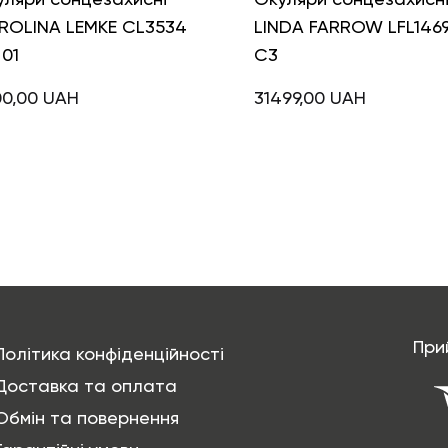
ROLINA LEMKE CL3534
LINDA FARROW LFL146
01
C3
00,00
UAH
31499,00
UAH
При
Політика конфіденційності
Доставка та оплата
Обмін та повернення