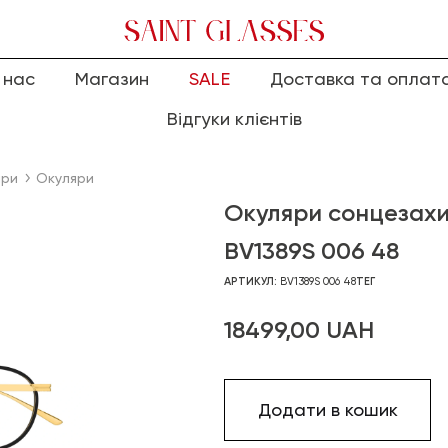
 нас
Магазин
SALE
Доставка та оплат
Відгуки клієнтів
яри
Окуляри
Окуляри сонцезах
BV1389S 006 48
АРТИКУЛ:
BV1389S 006 48
ТЕГ
18499,00
UAH
Додати в кошик