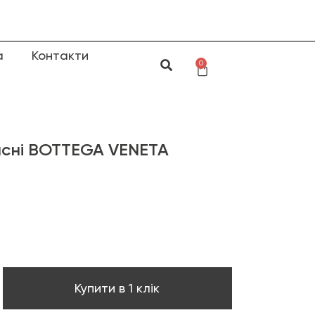
а
Контакти
0
исні BOTTEGA VENETA
Купити в 1 клік