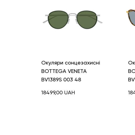
Окуляри сонцезахисні
Ок
BOTTEGA VENETA
BO
BV1389S 003 48
BV
18499,00
UAH
18