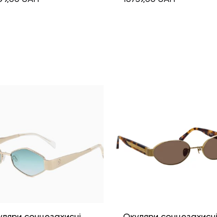
уляри сонцезахисні
Окуляри сонцезахисн