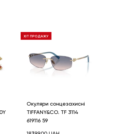
ХІТ ПРОДАЖУ
і
Окуляри сонцезахисні
0Y
TIFFANY&CO. TF 3114
619116 59
18399,00
UAH