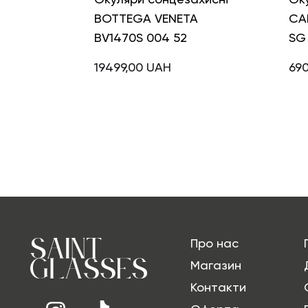
BOTTEGA VENETA
CA
BV1470S 004 52
SG 
19499,00
UAH
69
Про нас
Магазин
Контакти