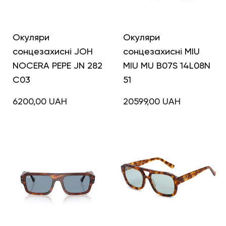
Окуляри
Окуляри
сонцезахисні JOH
сонцезахисні MIU
NOCERA PEPE JN 282
MIU MU B07S 14L08N
C03
51
6200,00
UAH
20599,00
UAH