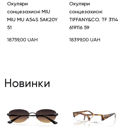
Окуляри
Окуляри
сонцезахисні MIU
сонцезахисні
MIU MU A54S 5AK20Y
TIFFANY&CO. TF 3114
51
619116 59
18759,00
UAH
18399,00
UAH
Новинки