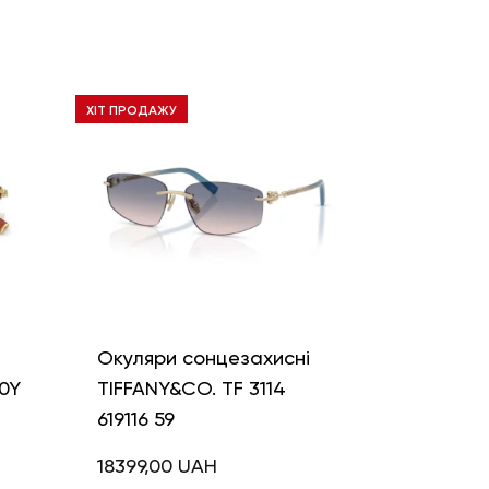
ХІТ ПРОДАЖУ
і
Окуляри сонцезахисні
0Y
TIFFANY&CO. TF 3114
619116 59
18399,00
UAH