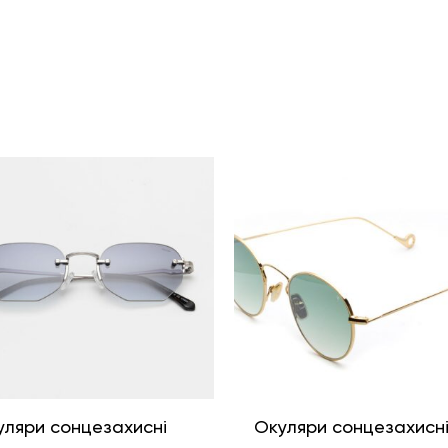
уляри сонцезахисні
Окуляри сонцезахисн