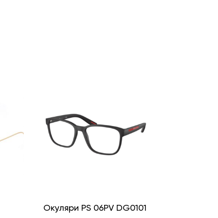
і
Окуляри PS 06PV DG0101