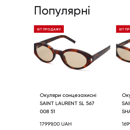
Популярні
ХІТ ПРОДАЖУ
ХІТ П
Окуляри сонцезахисні
Ок
SAINT LAURENT SL 567
SAI
008 51
SH
17999,00
UAH
169