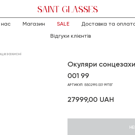
 нас
Магазин
SALE
Доставка та оплат
Відгуки клієнтів
нцезахисні
Окуляри сонцезах
001 99
АРТИКУЛ:
BB0299S 001 99
ТЕГ
27999,00
UAH
НЕ