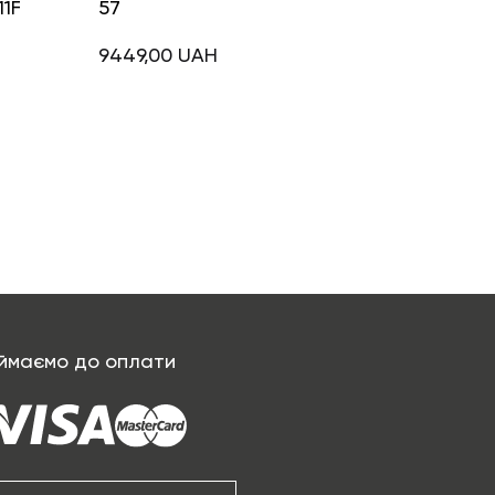
11F
57
9449,00
UAH
ймаємо до оплати