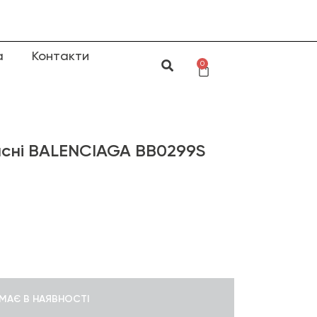
а
Контакти
0
исні BALENCIAGA BB0299S
МАЄ В НАЯВНОСТІ