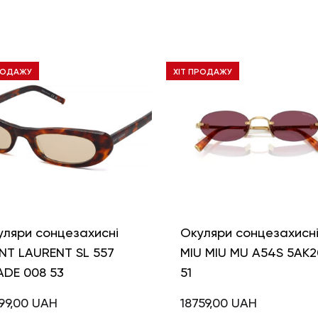
РОДАЖУ
ХІТ ПРОДАЖУ
уляри сонцезахисні
Окуляри сонцезахисн
NT LAURENT SL 557
MIU MIU MU A54S 5AK2
ADE 008 53
51
99,00
UAH
18759,00
UAH