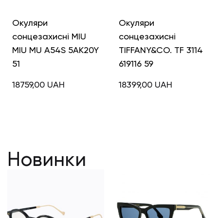
Окуляри
Окуляри
сонцезахисні MIU
сонцезахисні
MIU MU A54S 5AK20Y
TIFFANY&CO. TF 3114
51
619116 59
18759,00
UAH
18399,00
UAH
Новинки