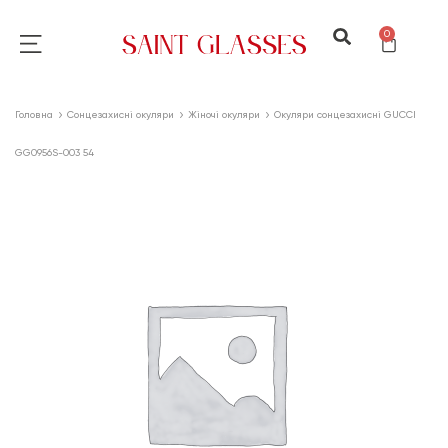
0
Головна
Сонцезахисні окуляри
Жіночі окуляри
Окуляри сонцезахисні GUCCI
GG0956S-003 54