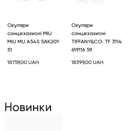
Окуляри
Окуляри
сонцезахисні MIU
сонцезахисні
MIU MU A54S 5AK20Y
TIFFANY&CO. TF 3114
51
619116 59
18759,00
UAH
18399,00
UAH
Новинки