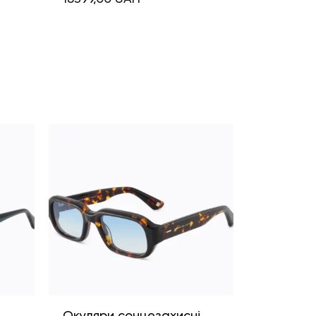
і
Окуляри сонцезахисні