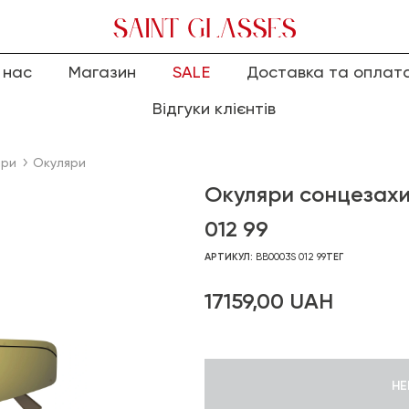
 нас
Магазин
SALE
Доставка та оплат
Відгуки клієнтів
яри
Окуляри
Окуляри сонцезах
012 99
АРТИКУЛ:
BB0003S 012 99
ТЕГ
17159,00
UAH
НЕ