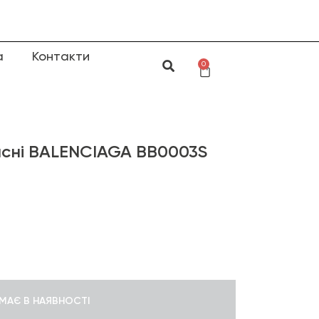
а
Контакти
0
исні BALENCIAGA BB0003S
МАЄ В НАЯВНОСТІ