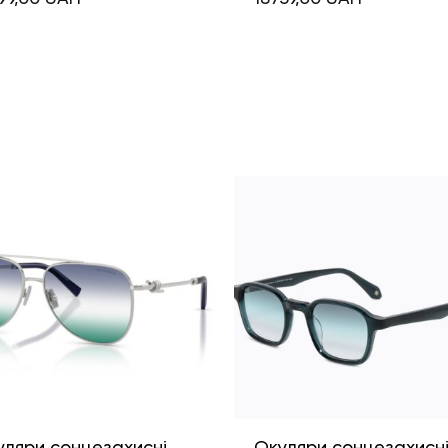
уляри сонцезахисні
Окуляри сонцезахисн