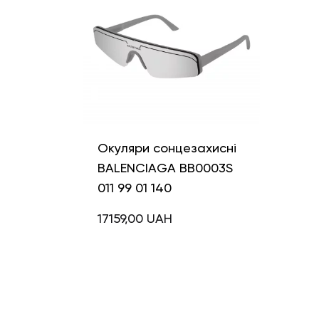
Окуляри сонцезахисні
BALENCIAGA BB0003S
011 99 01 140
17159,00
UAH