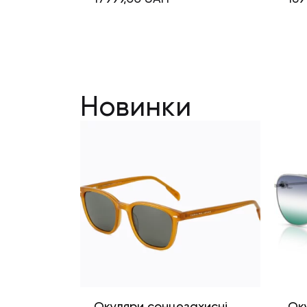
Новинки
Окуляри сонцезахисні
Ок