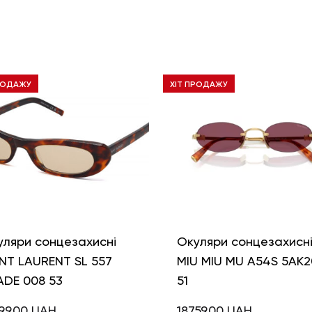
РОДАЖУ
ХІТ ПРОДАЖУ
уляри сонцезахисні
Окуляри сонцезахисн
NT LAURENT SL 557
MIU MIU MU A54S 5AK2
ADE 008 53
51
99,00
UAH
18759,00
UAH