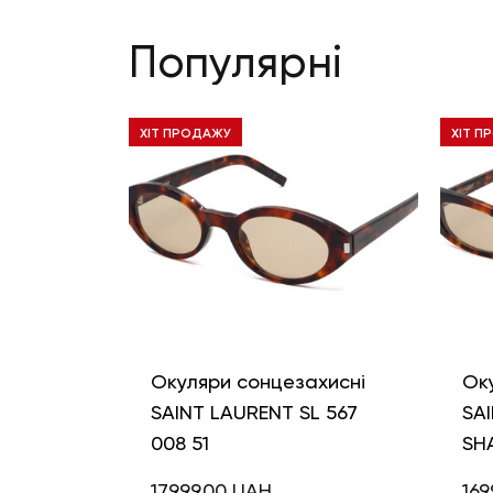
Популярні
ХІТ ПРОДАЖУ
ХІТ П
Окуляри сонцезахисні
Ок
SAINT LAURENT SL 567
SAI
008 51
SH
17999,00
UAH
169