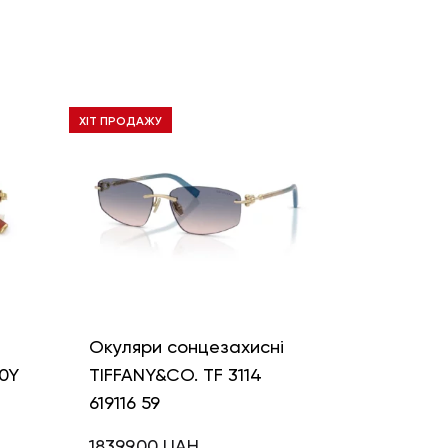
ХІТ ПРОДАЖУ
і
Окуляри сонцезахисні
0Y
TIFFANY&CO. TF 3114
619116 59
18399,00
UAH