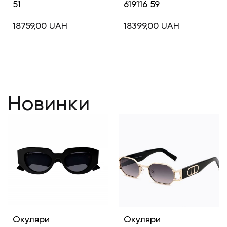
51
619116 59
18759,00
UAH
18399,00
UAH
Новинки
Окуляри
Окуляри