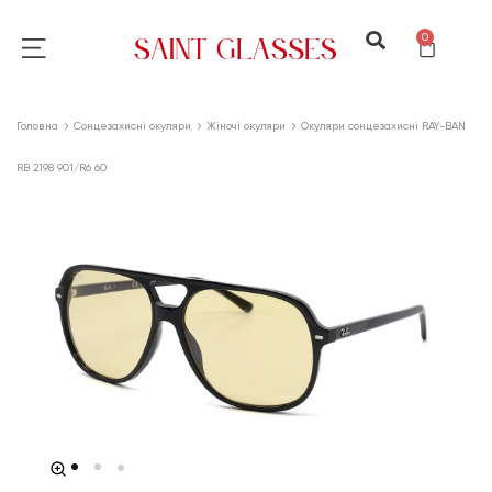
0
Головна
Сонцезахисні окуляри
Жіночі окуляри
Окуляри сонцезахисні RAY-BAN
RB 2198 901/R6 60