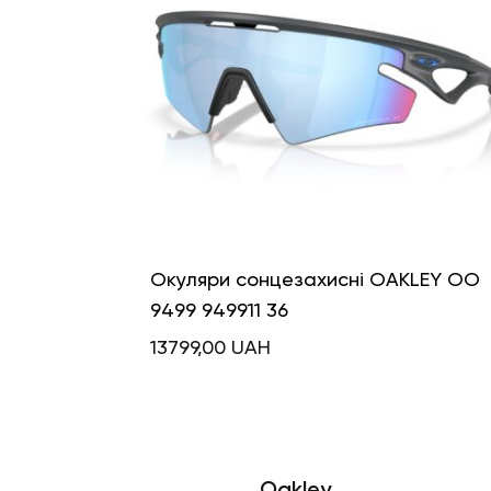
Окуляри сонцезахисні OAKLEY OO
9499 949911 36
13799,00
UAH
Oakley