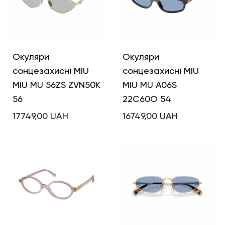
Окуляри
Окуляри
сонцезахисні MIU
сонцезахисні MIU
MIU MU 56ZS ZVN50K
MIU MU A06S
56
22C60O 54
17749,00
UAH
16749,00
UAH