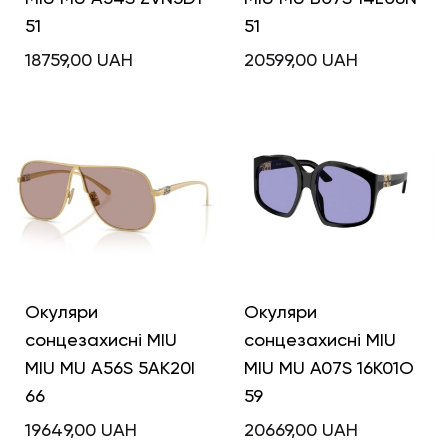
51
51
18759,00
UAH
20599,00
UAH
Окуляри
Окуляри
сонцезахисні MIU
сонцезахисні MIU
MIU MU A56S 5AK20I
MIU MU A07S 16K01O
66
59
19649,00
UAH
20669,00
UAH