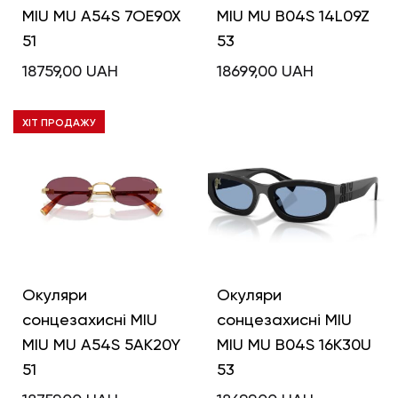
MIU MU A54S 7OE90X
MIU MU B04S 14L09Z
51
53
18759,00
UAH
18699,00
UAH
ХІТ ПРОДАЖУ
Окуляри
Окуляри
сонцезахисні MIU
сонцезахисні MIU
MIU MU A54S 5AK20Y
MIU MU B04S 16K30U
51
53