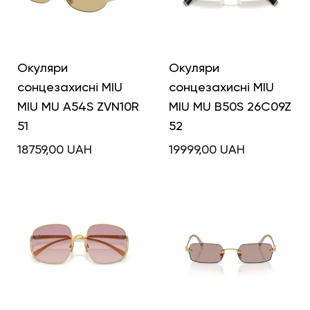
Окуляри
Окуляри
сонцезахисні MIU
сонцезахисні MIU
MIU MU A54S ZVN10R
MIU MU B50S 26C09Z
51
52
18759,00
UAH
19999,00
UAH