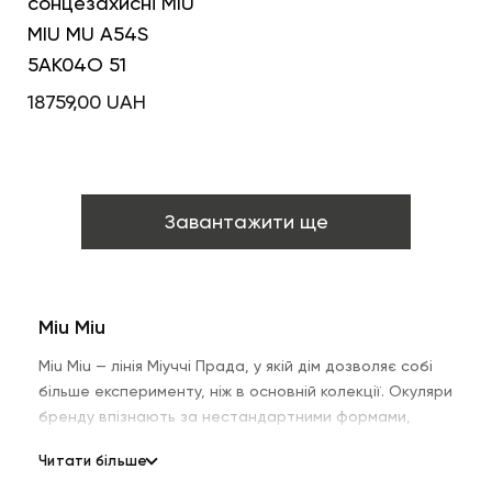
сонцезахисні MIU
MIU MU A54S
5AK04O 51
18759,00
UAH
Завантажити ще
Miu Miu
Miu Miu — лінія Міуччі Прада, у якій дім дозволяє собі
більше експерименту, ніж в основній колекції. Окуляри
бренду впізнають за нестандартними формами,
кольоровим ацетатом, декоративними деталями на
Читати більше
завушниках і грою з пропорціями.